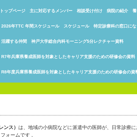
トップページ
主に対応するメンバー
相談受け付け
病院の紹介
養
2026年TTC 年間スケジュール
スケジュール
特定診療科の窓口にな
活躍する仲間
神戸大学総合内科モーニング5分レクチャー資料
R7年兵庫県養成医師を対象としたキャリア支援のための研修会の資料
R8年度兵庫県養成医師を対象としたキャリア支援のための研修会の資
ァレンス）
は、地域の小病院などに派遣中の医師が、日常診療に
フォームです 。