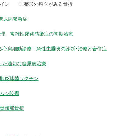
ドライン 非整形外科医がみる骨折
糖尿病緊急症
管理
複雑性尿路感染症の初期治療
る心房細動診療
急性虫垂炎の診断･治療と合併症
した適切な糖尿病治療
肺炎球菌ワクチン
ムシ咬傷
骨頚部骨折