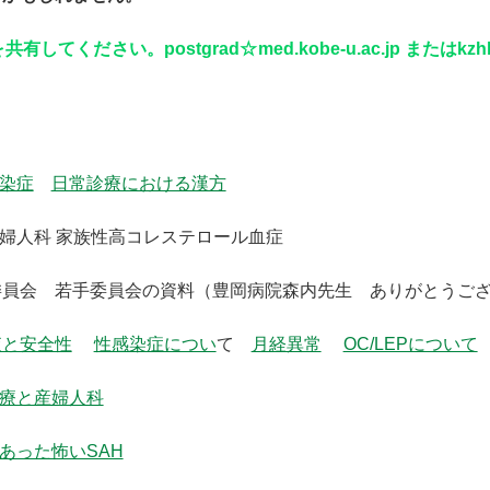
してください。postgrad☆med.kobe-u.ac.jp またはkzhks
染症
日常診療における漢方
産婦人科 家族性高コレステロール血症
委員会 若手委員会の資料（豊岡病院森内先生 ありがとうご
査と安全性
性感染症につい
て
月経異常
OC/LEPについて
療と産婦人科
あった怖いSAH