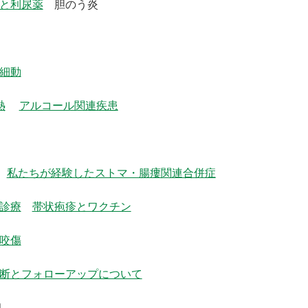
と利尿薬
胆のう炎
細動
熱
アルコール関連疾患
私たちが経験したストマ・腸瘻関連合併症
診療
帯状疱疹とワクチン
咬傷
断とフォローアップについて
臼