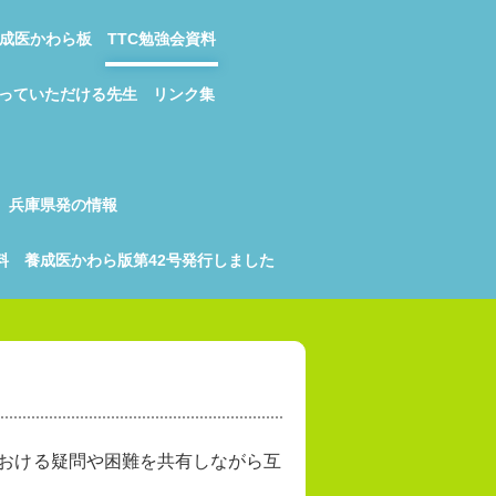
成医かわら板
TTC勉強会資料
っていただける先生
リンク集
兵庫県発の情報
料
養成医かわら版第42号発行しました
おける疑問や困難を共有しながら互