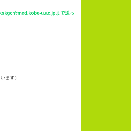
kgc☆med.kobe-u.ac.jpまで送っ
ざいます）