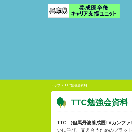
トップ
›
TTC勉強会資料
TTC勉強会資料
TTC （但馬丹波養成医TVカンフ
いに学び、支え合うためのプラット