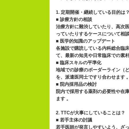
1. 定期開催・継続している目的は
■ 診療方針の相談
治療方針に難渋していたり、高次
っていたりするケースについて相談
■ 医学的知識のアップデート
各施設で購読している内科総合臨床誌
て、最新の知見や日常臨床での素朴
■ 臨床スキルの平準化
地域での診療のボーダーライン（
を、派遣医同士ですり合わせます 
■ 院内採用品の検討
院内で採用する薬剤の必要性や在
ます 。
2. TTCが大事にしていることは？
■ 若手主体の討議
若手医師が発言しやすいよう、ざっ