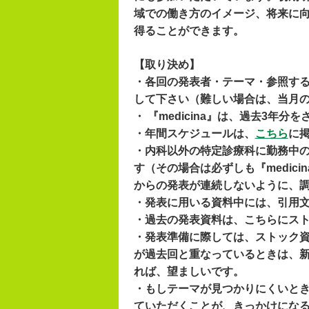
域での働き方のイメージ、将来に
得ることができます。
【取り決め】
・各回の発表者・テーマ・参照する『
して下さい（難しい場合は、当月の
・ 『medicina』は、過去3年
・年間スケジュールは、
こちら
に
・内科以外の特定診療科に勤務中
す（その場合は必ずしも『medic
からの発表が連続しないように、
・発表に用いる資料中には、引用
・過去の発表資料は、こちらにスト
・発表準備に際しては、ストック
が過去回と重なっているときは、
れば、望ましいです。
・もしテーマが見つかりにくいと
ていただくことが、きっかけにな