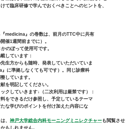
向けて臨床研修で学んでおくべきことへのヒントを、
medicina』の巻数は、前月のTTC中に共有
開催1週間前までに）。
分をさかのぼって使用可です。
掲載しています：
の先生方からも随時、発表していただいていま
ina』に準拠しなくても可です）。同じ診療科
調整しています。
文献を明記してください。
ックしていきます↓（二次利用は厳禁です）：
資料をできるだけ参照し、予定しているテーマ
新たな学びのポイントを付け加えた内容にな
きは、
神戸大学総合内
科モーニングミニレクチャー
も閲覧させ
るかもしれません。