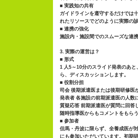
■ 実践知の共有
ガイドラインを遵守するだけでは
れたリソースでどのように実際の
■ 連携の強化
施設内・施設間でのスムーズな連
3. 実際の運営は？
■ 形式
1 人5～10分のスライド発表の
ら、ディスカッションします。
■ 役割分担
司会 後期派遣医または後期研修医
発表者 各施設の前期派遣医の人数
質疑応答 前期派遣医が質問に回答
随時指導医からもコメントをもら
■ 参加者
但馬・丹波に限らず、全養成医が
にも参加いただいています。初期