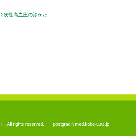
2次性高血圧の診かた
rights reserved. postgrad☆med.kobe-u.ac.jp