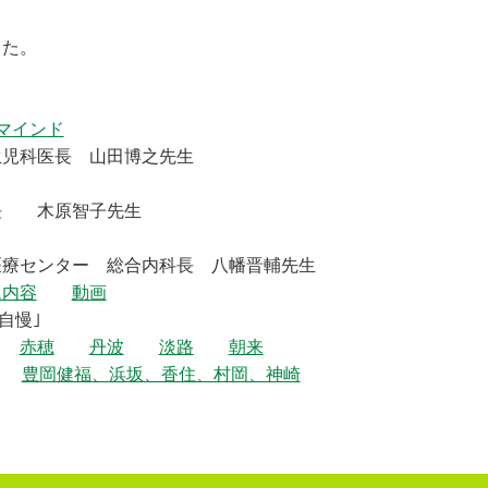
した。
マインド
科医長 山田博之先生
 木原智子先生
ンター 総合内科長 八幡晋輔先生
ム内容
動画
自慢｣
赤穂
丹波
淡路
朝来
豊岡健福、浜坂、香住、村岡、神崎