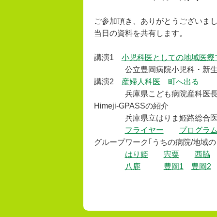
ご参加頂き、ありがとうございま
当日の資料を共有します。
講演1
小児科医としての地域医療
公立豊岡病院小児科・新生児
講演2
産婦人科医 町へ出る
兵庫県こども病院産科医長
Himeji-GPASSの紹介
兵庫県立はりま姫路総合医療セ
フライヤー
プログラ
グループワーク｢うちの病院/地域の
はり姫
宍粟
西脇
八鹿
豊岡1
豊岡2