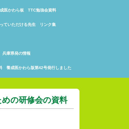
成医かわら板
TTC勉強会資料
っていただける先生
リンク集
兵庫県発の情報
料
養成医かわら版第42号発行しました
ための研修会の資料